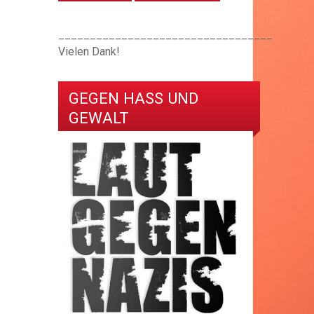
__________________________________
Vielen Dank!
GEGEN HASS UND
GEWALT