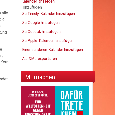
Kalender anzeigen
Hinzufügen
 alle
Zu Timely-Kalender hinzufügen
die
Zu Google hinzufügen
m
Zu Outlook hinzufügen
tung
Zu Apple-Kalender hinzufügen
se
Einem anderen Kalender hinzufügen
n,
Als XML exportieren
 Kern
Mitmachen
endet