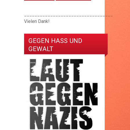
__________________________________
Vielen Dank!
GEGEN HASS UND
GEWALT