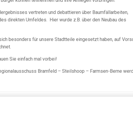
 Bürger können teilnehmen und ihre Anliegen vorbringen.
lergebnisses vertreten und debattieren über Baumfällarbeiten,
g des direkten Umfeldes. Hier wurde z.B. über den Neubau des
sich besonders für unsere Stadtteile eingesetzt haben, auf Vors
chnet.
uen Sie einfach mal vorbei!
 Regionalausschuss Bramfeld – Steilshoop – Farmsen-Berne wer