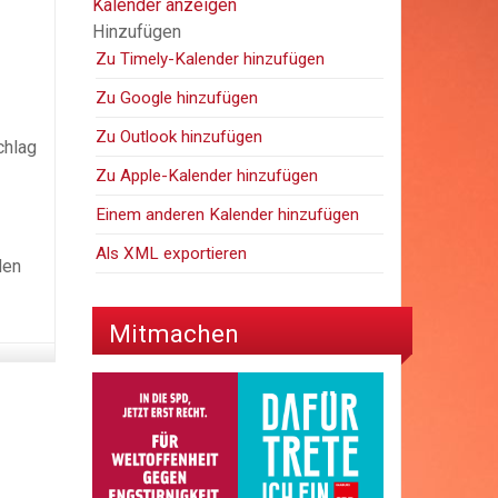
Kalender anzeigen
Hinzufügen
Zu Timely-Kalender hinzufügen
Zu Google hinzufügen
Zu Outlook hinzufügen
chlag
Zu Apple-Kalender hinzufügen
Einem anderen Kalender hinzufügen
Als XML exportieren
den
Mitmachen