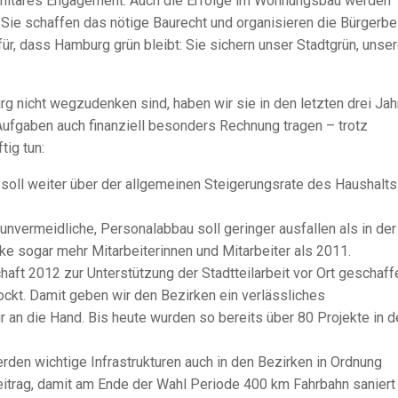
anitäres Engagement. Auch die Erfolge im Wohnungsbau werden
 Sie schaffen das nötige Baurecht und organisieren die Bürgerbe
ür, dass Hamburg grün bleibt: Sie sichern unser Stadtgrün, unse
g nicht wegzudenken sind, haben wir sie in den letzten drei Jah
n Aufgaben auch finanziell besonders Rechnung tragen – trotz
ig tun:
soll weiter über der allgemeinen Steigerungsrate des Haushalts
unvermeidliche, Personalabbau soll geringer ausfallen als in der
ke sogar mehr Mitarbeiterinnen und Mitarbeiter als 2011.
haft 2012 zur Unterstützung der Stadtteilarbeit vor Ort geschaff
tockt. Damit geben wir den Bezirken ein verlässliches
ur an die Hand. Bis heute wurden so bereits über 80 Projekte in d
en wichtige Infrastrukturen auch in den Bezirken in Ordnung
Beitrag, damit am Ende der Wahl Periode 400 km Fahrbahn saniert