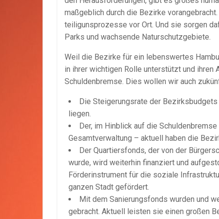
den Herausforderungen, gibt es großes hum
maßgeblich durch die Bezirke vorangebracht.
teiligunsprozesse vor Ort. Und sie sorgen daf
Parks und wachsende Naturschutzgebiete.
Weil die Bezirke für ein lebenswertes Hambur
in ihrer wichtigen Rolle unterstützt und ihre
Schuldenbremse. Dies wollen wir auch zukünft
Die Steigerungsrate der Bezirksbudgets 
liegen.
Der, im Hinblick auf die Schuldenbremse 
Gesamtverwaltung – aktuell haben die Bezir
Der Quartiersfonds, der von der Bürgersc
wurde, wird weiterhin finanziert und aufges
Förderinstrument für die soziale Infrastrukt
ganzen Stadt gefördert.
Mit dem Sanierungsfonds wurden und werd
gebracht. Aktuell leisten sie einen großen 