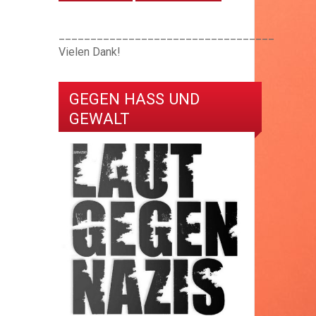
__________________________________
Vielen Dank!
GEGEN HASS UND
GEWALT