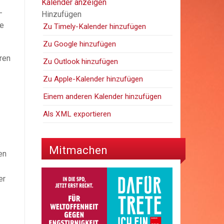
Kalender anzeigen
­
Hinzufügen
re
Zu Timely-Kalender hinzufügen
Zu Google hinzufügen
ren
Zu Outlook hinzufügen
Zu Apple-Kalender hinzufügen
Einem anderen Kalender hinzufügen
Als XML exportieren
Mitmachen
en
er