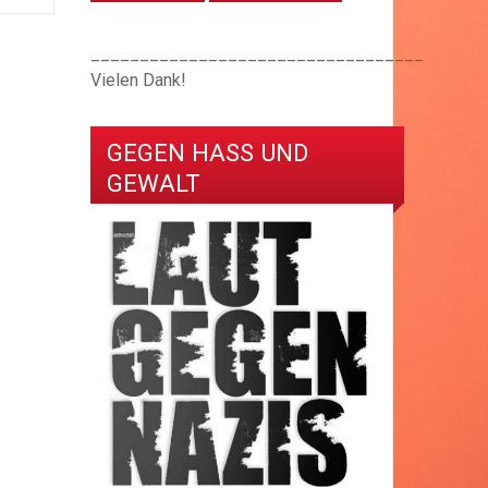
__________________________________
Vielen Dank!
GEGEN HASS UND
GEWALT