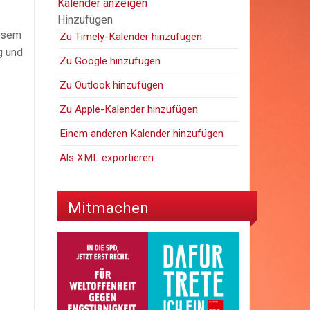
Kalender anzeigen
Hinzufügen
iesem
Zu Timely-Kalender hinzufügen
g und
Zu Google hinzufügen
Zu Outlook hinzufügen
Zu Apple-Kalender hinzufügen
Einem anderen Kalender hinzufügen
Als XML exportieren
Mitmachen