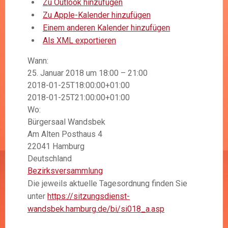
Zu Outlook hinzufügen
Zu Apple-Kalender hinzufügen
Einem anderen Kalender hinzufügen
Als XML exportieren
Wann:
25. Januar 2018 um 18:00 – 21:00
2018-01-25T18:00:00+01:00
Google Maps kann auf dieser Seite nicht
2018-01-25T21:00:00+01:00
richtig geladen werden.
Wo:
Bist du Inhaber dieser
Bürgersaal Wandsbek
Ok
Website?
Am Alten Posthaus 4
22041 Hamburg
Deutschland
Bezirksversammlung
Die jeweils aktuelle Tagesordnung finden Sie
unter
https://sitzungsdienst-
wandsbek.hamburg.de/bi/si018_a.asp