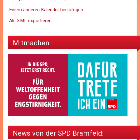
Einem anderen Kalender hinzufügen
Als XML exportieren
Mitmachen
News von der SPD Bramfeld: