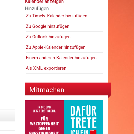
Kalender anzeigen
Hinzufügen
Zu Timely-Kalender hinzufügen
Zu Google hinzufügen
Zu Outlook hinzufügen
Zu Apple-Kalender hinzufügen
Einem anderen Kalender hinzufügen
Als XML exportieren
Mitmachen