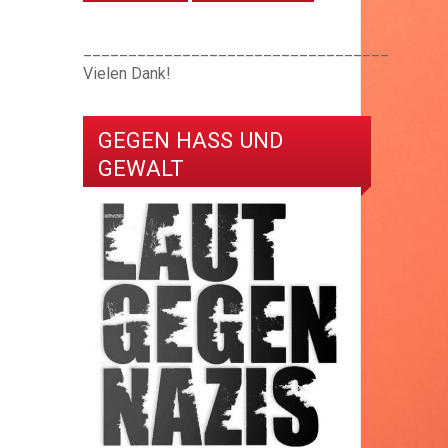
__________________________________
Vielen Dank!
GEGEN HASS UND
GEWALT