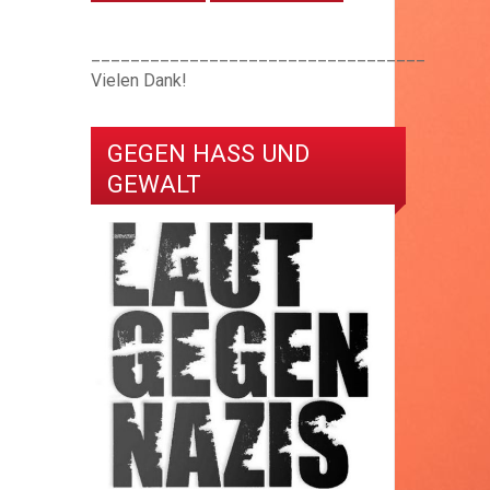
__________________________________
Vielen Dank!
GEGEN HASS UND
GEWALT