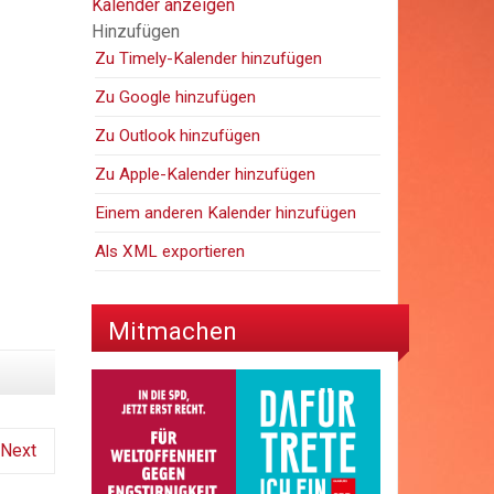
Kalender anzeigen
Hinzufügen
Zu Timely-Kalender hinzufügen
Zu Google hinzufügen
Zu Outlook hinzufügen
Zu Apple-Kalender hinzufügen
Einem anderen Kalender hinzufügen
Als XML exportieren
Mitmachen
Next