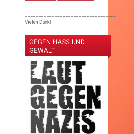
__________________________________
Vielen Dank!
GEGEN HASS UND
GEWALT