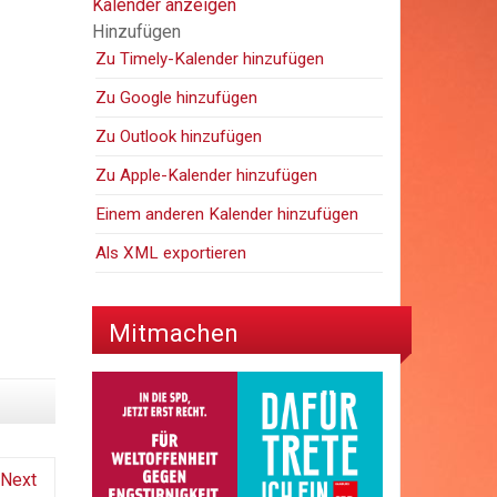
Kalender anzeigen
Hinzufügen
Zu Timely-Kalender hinzufügen
Zu Google hinzufügen
Zu Outlook hinzufügen
Zu Apple-Kalender hinzufügen
Einem anderen Kalender hinzufügen
Als XML exportieren
Mitmachen
Next