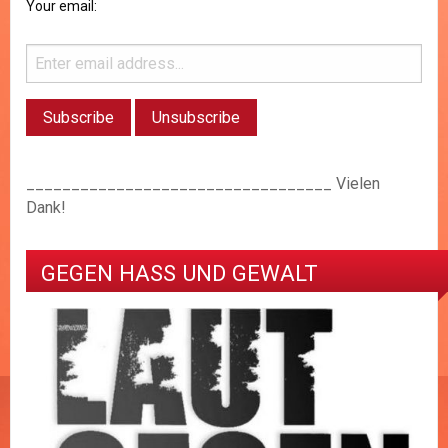
Your email:
__________________________________ Vielen
Dank!
GEGEN HASS UND GEWALT