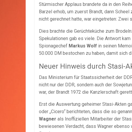
Stürmischer Applaus brandete da in den Reih
Barzel erhob, um zuerst Brandt, dann Scheel
nicht gerechnet hatte, war eingetreten: Zwei 
Dies brachte die Gerüchteküche zum Brodel
Spekulationen gab es viele. Die Antwort kam 
Spionagechef
Markus Wolf
in seinen Memoi
50.000 DM bestochen zu haben, damit sich d
Neuer Hinweis durch Stasi-A
Das Ministerium für Staatssicherheit der DDR
nicht nur der DDR, sondern auch der Sowjetu
war, der Brandt 1972 die Kanzlerschaft gerette
Erst die Auswertung geheimer Stasi-Akten g
oder „Cicero“ berichteten, dass die so gena
Wagner
als Inoffiziellen Mitarbeiter der Sta
bewiesenen Verdacht, dass Wagner ebenso wie