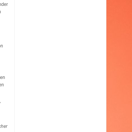
nder
h
on
nen
en
“
cher