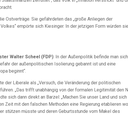
taatsfinanzen zerrüttet“, das Volk in „Inflation verstrickt“ und d
bracht.
ie Ostverträge. Sie gefährdeten das „große Anliegen der
Volkes“ empörte sich Kiesinger. In der jetzigen Form würden si
ter Walter Scheel (FDP)
: In der Außenpolitik befinde man sich
efahr der außenpolitischen Isolierung gebannt ist und eine
opa beginnt“.
 der Liberale als „Versuch, die Veränderung der politischen
ühren. „Das trifft unabhängig von der formalen Legitimität den 
te sich dann direkt an Barzel: „Machen Sie unser Land und sich
hen Zeit mit den falschen Methoden eine Regierung etablieren wo
ufer stützen müsste und deren Geburtsstunde vom Makel des