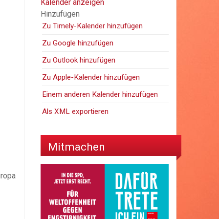
Kalender anzeigen
Hinzufügen
Zu Timely-Kalender hinzufügen
Zu Google hinzufügen
Zu Outlook hinzufügen
Zu Apple-Kalender hinzufügen
Einem anderen Kalender hinzufügen
Als XML exportieren
Mitmachen
uropa