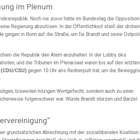
nnung im Plenum
ndesrepublik. Noch nie zuvor hatte im Bundestag die Oppositio
ine Regierung abzulösen. In der Öffentlichkeit stieß der drohe
e gingen in Bonn auf die Straße, um für Brandt und seine Ostpoli
chien die Republik den Atem anzuhalten: In der Lobby des
isten, und die Tribünen im Plenarsaal waren bis auf den letzten
r (CDU/CSU)
gegen 10 Uhr ans Rednerpult trat, um die Beweggr
.
ndigen, bisweilen hitzigen Wortgefecht, sondern auch zu einer
icherweise folgenschwer war. Würde Brandt stürzen und Barzel
ervereinigung“
er grundsätzlichen Abrechnung mit der sozialliberalen Koalition: