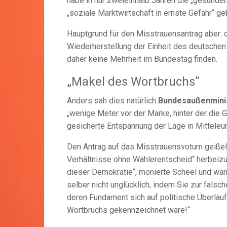
habe in nur zweieinhalb Jahren die „gesunden S
„soziale Marktwirtschaft in ernste Gefahr“ ge
Hauptgrund für den Misstrauensantrag aber: d
Wiederherstellung der Einheit des deutschen 
daher keine Mehrheit im Bundestag finden.
„Makel des Wortbruchs“
Anders sah dies natürlich
Bundesaußenminis
„wenige Meter vor der Marke, hinter der die G
gesicherte Entspannung der Lage in Mitteleur
Den Antrag auf das Misstrauensvotum geißelte
Verhältnisse ohne Wählerentscheid“ herbeizuf
dieser Demokratie“, monierte Scheel und wand
selber nicht unglücklich, indem Sie zur falsc
deren Fundament sich auf politische Überlä
Wortbruchs gekennzeichnet wäre!“