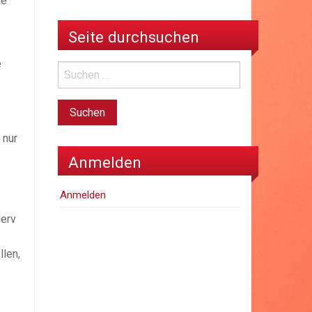
ie
Seite durchsuchen
e
 nur
Anmelden
Anmelden
Nerv
llen,