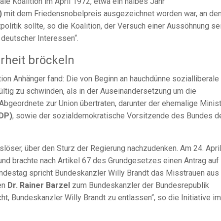
ale Koalition im April 1972, etwa ein halbes Jahr
)
mit dem Friedensnobelpreis ausgezeichnet worden war, an de
olitik sollte, so die Koalition, der Versuch einer Aussöhnung sei
deutscher Interessen“.
hrheit bröckeln
ition Anhänger fand: Die von Beginn an hauchdünne sozialliberale
ltig zu schwinden, als in der Auseinandersetzung um die
Abgeordnete zur Union übertraten, darunter der ehemalige Minis
FDP)
, sowie der sozialdemokratische Vorsitzende des Bundes d
slöser, über den Sturz der Regierung nachzudenken. Am 24. Apri
und brachte nach Artikel 67 des Grundgesetzes einen Antrag auf 
ndestag spricht Bundeskanzler Willy Brandt das Misstrauen aus
en
Dr. Rainer Barzel
zum Bundeskanzler der Bundesrepublik
, Bundeskanzler Willy Brandt zu entlassen“, so die Initiative im