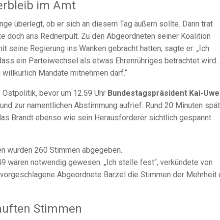
rbleib im Amt
ge überlegt, ob er sich an diesem Tag äußern sollte. Dann trat
e doch ans Rednerpult. Zu den Abgeordneten seiner Koalition
t seine Regierung ins Wanken gebracht hatten, sagte er: „Ich
ass ein Parteiwechsel als etwas Ehrenrühriges betrachtet wird.
willkürlich Mandate mitnehmen darf.“
e Ostpolitik, bevor um 12.59 Uhr
Bundestagspräsident Kai-Uwe
nd zur namentlichen Abstimmung aufrief. Rund 20 Minuten spät
 das Brandt ebenso wie sein Herausforderer sichtlich gespannt
en wurden 260 Stimmen abgegeben.
9 wären notwendig gewesen. „Ich stelle fest“, verkündete von
 vorgeschlagene Abgeordnete Barzel die Stimmen der Mehrheit 
kauften Stimmen