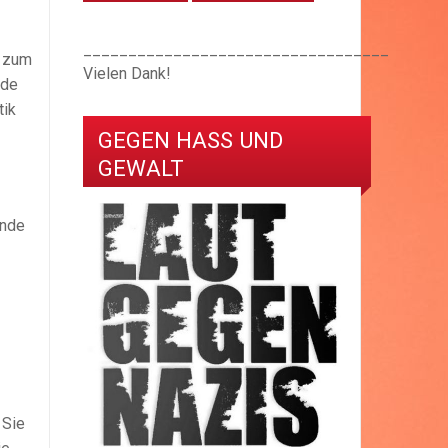
__________________________________
n zum
Vielen Dank!
nde
tik
GEGEN HASS UND
GEWALT
ünde
 Sie