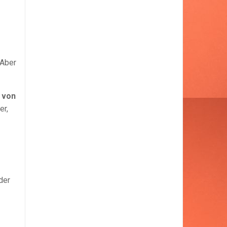
 Aber
 von
er,
der