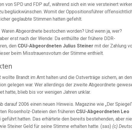
en von SPD und FDP auf, während sich ein wie versteinert wirke
 zu beglückwünschen. Womit der Oppositionsführer offensichtlic
sicher geglaubte Stimmen hatten gefehlt.
n: Waren Abgeordnete bestochen worden? Und wenn ja, wer?
aber erst nach der Wende: Da enthüllte der frühere DDR-
ren, den
CDU-Abgeordneten Julius Steiner
mit der Zahlung v
ieser beim Misstrauensvotum der Stimme enthielt.
kten
 wollte Brandt im Amt halten und die Ostverträge sichern, an de
nion gelegen war. Wer allerdings der zweite Abgeordnete gewes
t hatte, blieb bis vor wenigen Jahren unklar.
ab darauf 2006 einen neuen Hinweis. Magazine wie „Der Spiegel
nnten Rosenholz-Dateien den früheren
CSU-Abgeordneten Leo
si geführt hatten. Das erhärtete den bereits bestehenden, aber nie
 Steiner Geld für seine Stimme erhalten hatte. (sas)
(c) Deuts