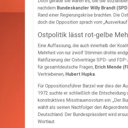
Doch gerade sie waren es, die die sozialliber
nachdem
Bundeskanzler Willy Brandt (SPD
Rand einer Regierungskrise brachten. Die Ostp
doch die Opposition sprach vom „Ausverkauf 
Ostpolitik lässt rot-gelbe Me
Eine Auffassung, die auch innerhalb der Koal
Mehrheit von nur zwölf Stimmen drohte endgü
Ratifizierung der Ostverträge SPD- und FDP-
für gesamtdeutsche Fragen,
Erich Mende (
Vertriebenen,
Hubert Hupka
.
Für Oppositionsführer Barzel war dies der Au
1972 suchte er schließlich die Entscheidung 
konstruktives Misstrauensvotum ein: „Der Bu
wählt als seinen Nachfolger den Abgeordnet
Deutschland. Der Bundespräsident wird ersucht
Wortlaut.