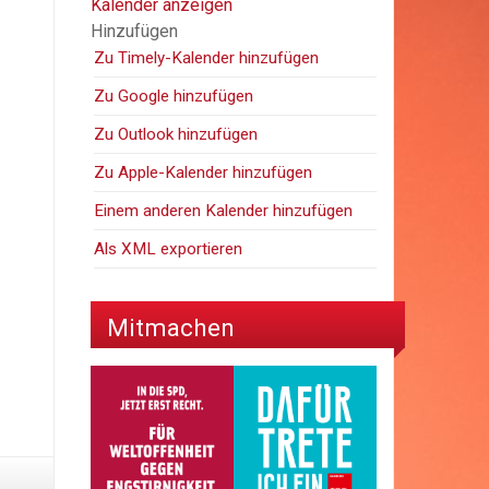
Kalender anzeigen
Hinzufügen
Zu Timely-Kalender hinzufügen
Zu Google hinzufügen
Zu Outlook hinzufügen
Zu Apple-Kalender hinzufügen
Einem anderen Kalender hinzufügen
Als XML exportieren
Mitmachen