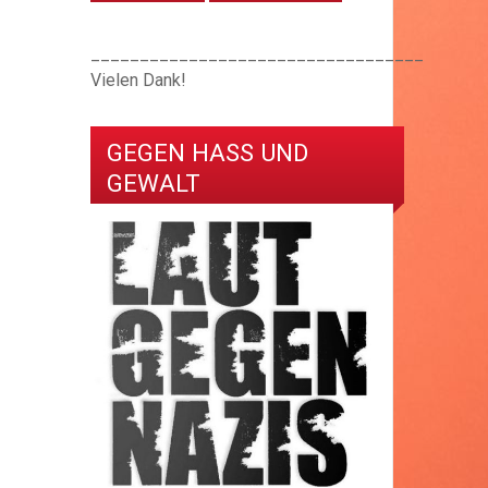
__________________________________
Vielen Dank!
GEGEN HASS UND
GEWALT