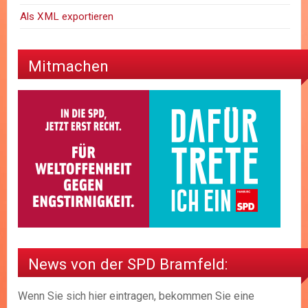
Als XML exportieren
Mitmachen
News von der SPD Bramfeld:
Wenn Sie sich hier eintragen, bekommen Sie eine