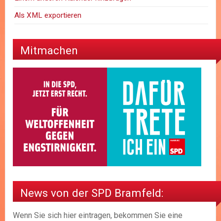
Als XML exportieren
Mitmachen
News von der SPD Bramfeld:
Wenn Sie sich hier eintragen, bekommen Sie eine