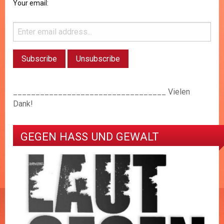
Your email:
__________________________________ Vielen
Dank!
GEGEN HASS UND GEWALT