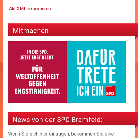
Als XML exportieren
Mitmachen
News von der SPD Bramfeld:
Wenn Sie sich hier eintragen, bekommen Sie eine