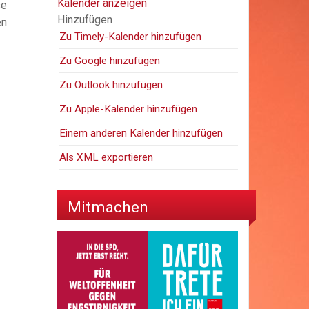
Kalender anzeigen
se
Hinzufügen
en
Zu Timely-Kalender hinzufügen
Zu Google hinzufügen
Zu Outlook hinzufügen
Zu Apple-Kalender hinzufügen
Einem anderen Kalender hinzufügen
Als XML exportieren
Mitmachen