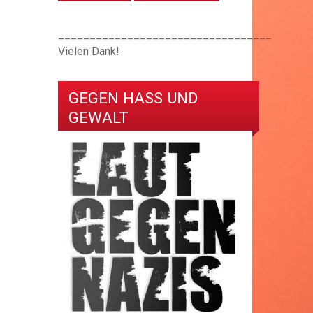
__________________________________
Vielen Dank!
GEGEN HASS UND
GEWALT