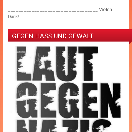
__________________________________ Vielen
Dank!
GEGEN HASS UND GEWALT