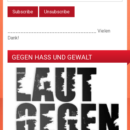
__________________________________ Vielen
Dank!
GEGEN HASS UND GEWALT