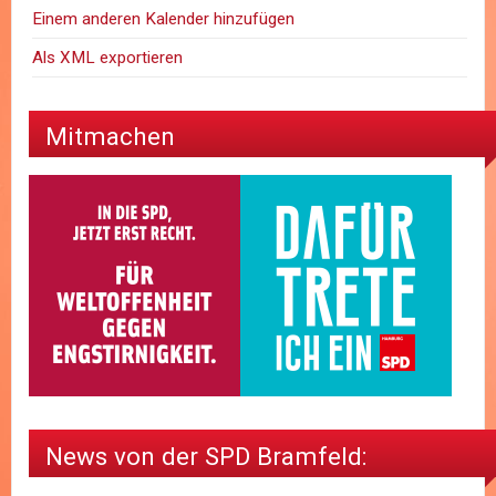
Einem anderen Kalender hinzufügen
Als XML exportieren
Mitmachen
News von der SPD Bramfeld: