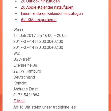
Zu Outlook hinzufügen
Zu Apple-Kalender hinzufügen
Einem anderen Kalender hinzufügen
Als XML exportieren
Wann:
14. Juli 2017 um 16:00 – 20:00
2017-07-14T16:00:00+02:00
Google Maps kann auf dieser Seite nicht
2017-07-14T20:00:00+02:00
richtig geladen werden.
Wo:
Bist du Inhaber dieser
BSV-Treff
Ok
Website?
Ellernreihe 88
22179 Hamburg
Deutschland
Kontakt:
Andreas Ernst
0172-5421884
E-Mail
Ab 16 Uhr steigt unser traditionelles