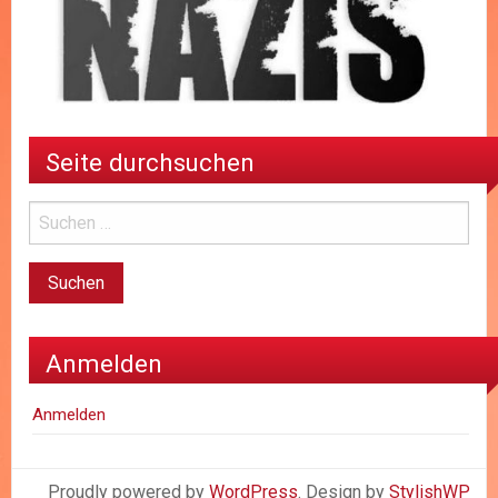
Seite durchsuchen
Anmelden
Anmelden
Proudly powered by
WordPress
. Design by
StylishWP