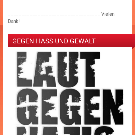
__________________________________ Vielen
Dank!
GEGEN HASS UND GEWALT