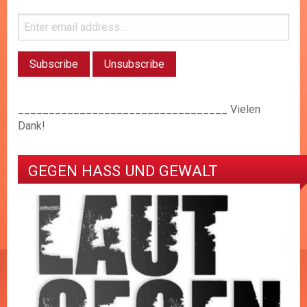
__________________________________ Vielen
Dank!
GEGEN HASS UND GEWALT