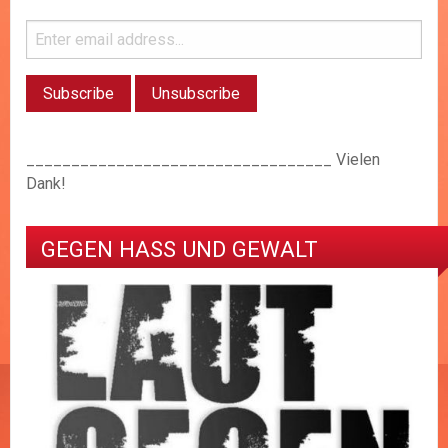
__________________________________ Vielen
Dank!
GEGEN HASS UND GEWALT