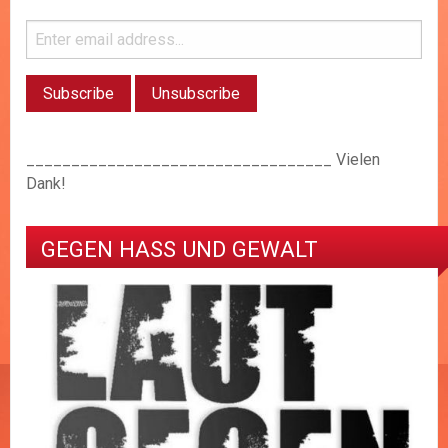
__________________________________ Vielen
Dank!
GEGEN HASS UND GEWALT