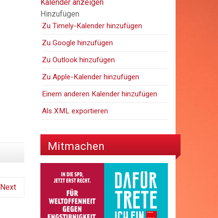
Kalender anzeigen
Hinzufügen
Zu Timely-Kalender hinzufügen
Zu Google hinzufügen
Zu Outlook hinzufügen
Zu Apple-Kalender hinzufügen
Einem anderen Kalender hinzufügen
Als XML exportieren
Mitmachen
Next