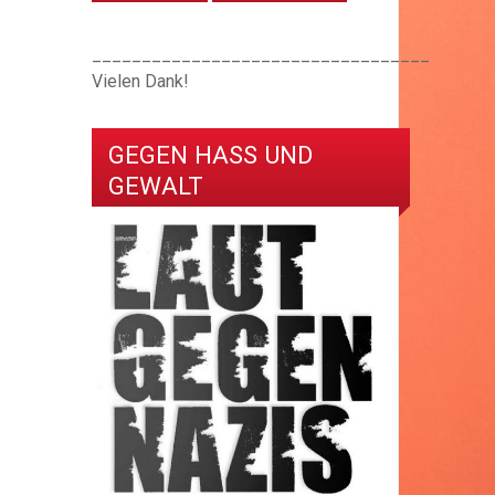
__________________________________
Vielen Dank!
GEGEN HASS UND
GEWALT