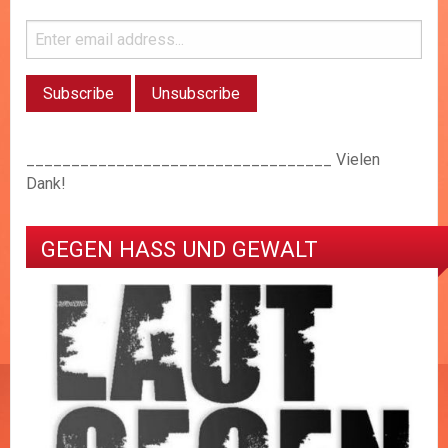
__________________________________ Vielen
Dank!
GEGEN HASS UND GEWALT