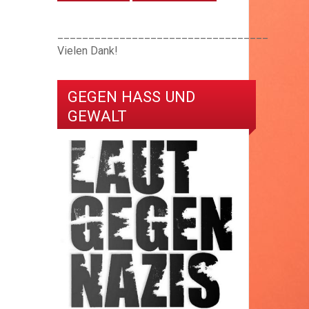
__________________________________
Vielen Dank!
GEGEN HASS UND
GEWALT