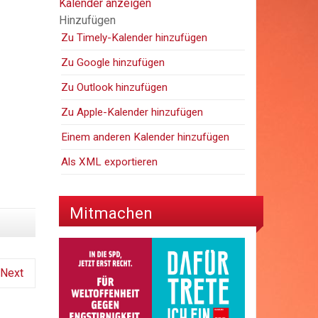
Kalender anzeigen
Hinzufügen
Zu Timely-Kalender hinzufügen
Zu Google hinzufügen
Zu Outlook hinzufügen
Zu Apple-Kalender hinzufügen
Einem anderen Kalender hinzufügen
Als XML exportieren
Mitmachen
Next