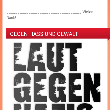
__________________________________ Vielen
Dank!
GEGEN HASS UND GEWALT