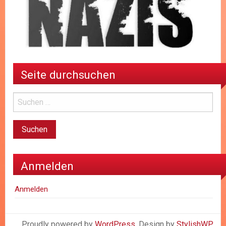
Seite durchsuchen
Anmelden
Anmelden
Proudly powered by
WordPress
. Design by
StylishWP