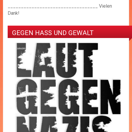
__________________________________ Vielen
Dank!
GEGEN HASS UND GEWALT