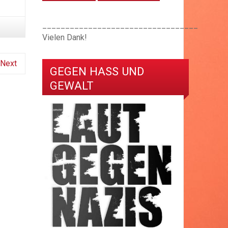
__________________________________
Vielen Dank!
Next
GEGEN HASS UND
GEWALT