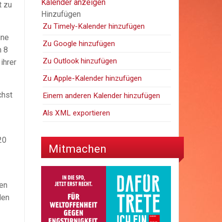
Kalender anzeigen
t zu
Hinzufügen
Zu Timely-Kalender hinzufügen
ine
Zu Google hinzufügen
n 8
Zu Outlook hinzufügen
ihrer
Zu Apple-Kalender hinzufügen
chst
Einem anderen Kalender hinzufügen
Als XML exportieren
20
Mitmachen
len
den