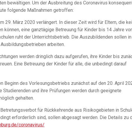
en bewältigen. Um der Ausbreitung des Coronavirus konsequen
ute folgende Maßnahmen getroffen:
29. März 2020 verlängert. In dieser Zeit wird für Eltern, die ke
len können, eine ganztägige Betreuung für Kinder bis 14 Jahre vo
schulen ruht der Unterrichtsbetrieb. Die Auszubildenden sollen in 
n Ausbildungsbetrieben arbeiten.
chtungen werden dringlich dazu aufgerufen, ihre Kinder bis zunä
euen. Eine Betreuung der Kinder für alle, die unbedingt darauf
 Beginn des Vorlesungsbetriebs zunächst auf den 20. April 20
ie Studierenden und ihre Prüfungen werden durch geeignete
öglich gehalten.
s Betretungsverbot für Rückkehrende aus Risikogebieten in Schu
edingt erforderlich sind, sollen abgesagt werden. Die Details zu 
burg.de/coronavirus/