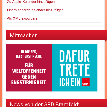
Zu Apple-Kalender hinzufügen
Einem anderen Kalender hinzufügen
Als XML exportieren
Mitmachen
News von der SPD Bramfeld: